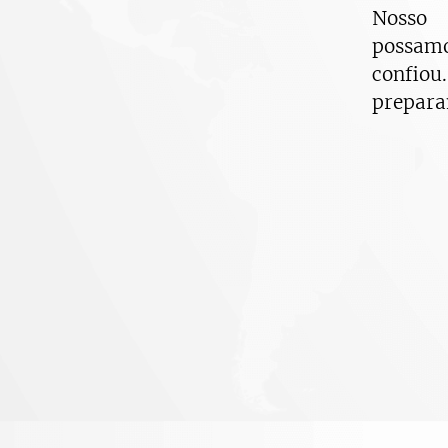
Nosso 
possamo
confio
prepara