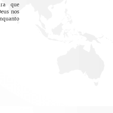
ara que
Deus nos
nquanto